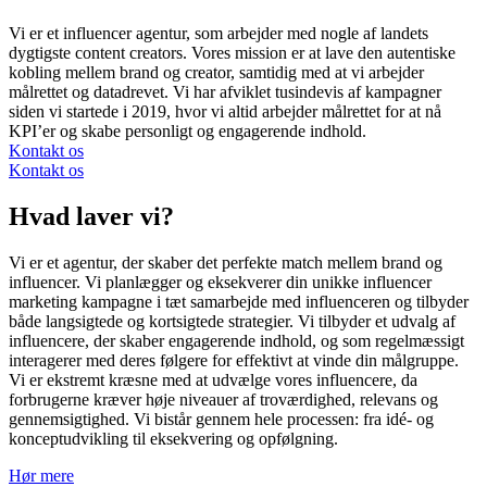
Vi er et influencer agentur, som arbejder med nogle af landets
dygtigste content creators. Vores mission er at lave den autentiske
kobling mellem brand og creator, samtidig med at vi arbejder
målrettet og datadrevet. Vi har afviklet tusindevis af kampagner
siden vi startede i 2019, hvor vi altid arbejder målrettet for at nå
KPI’er og skabe personligt og engagerende indhold.
Kontakt os
Kontakt os
Hvad laver vi?
Vi er et agentur, der skaber det perfekte match mellem brand og
influencer. Vi planlægger og eksekverer din unikke influencer
marketing kampagne i tæt samarbejde med influenceren og tilbyder
både langsigtede og kortsigtede strategier. Vi tilbyder et udvalg af
influencere, der skaber engagerende indhold, og som regelmæssigt
interagerer med deres følgere for effektivt at vinde din målgruppe.
Vi er ekstremt kræsne med at udvælge vores influencere, da
forbrugerne kræver høje niveauer af troværdighed, relevans og
gennemsigtighed. Vi bistår gennem hele processen: fra idé- og
konceptudvikling til eksekvering og opfølgning.
Hør mere